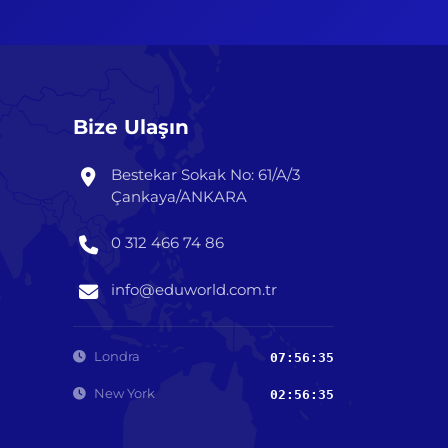
Bize Ulaşın
Bestekar Sokak No: 61/A/3
Çankaya/ANKARA
0 312 466 74 86
info@eduworld.com.tr
Londra
07:56:37
New York
02:56:37