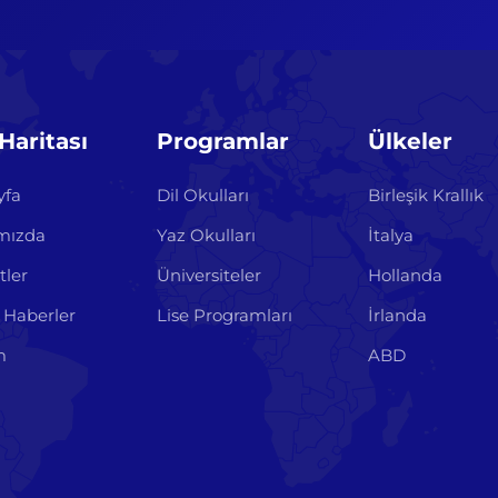
 Haritası
Programlar
Ülkeler
yfa
Dil Okulları
Birleşik Krallık
mızda
Yaz Okulları
İtalya
tler
Üniversiteler
Hollanda
 Haberler
Lise Programları
İrlanda
m
ABD