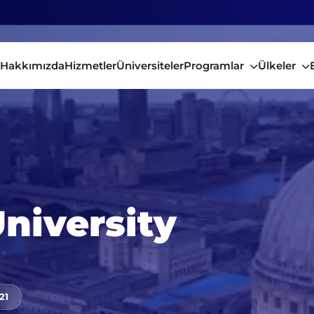
Hakkımızda
Hizmetler
Üniversiteler
Programlar
Ülkeler
niversity
21